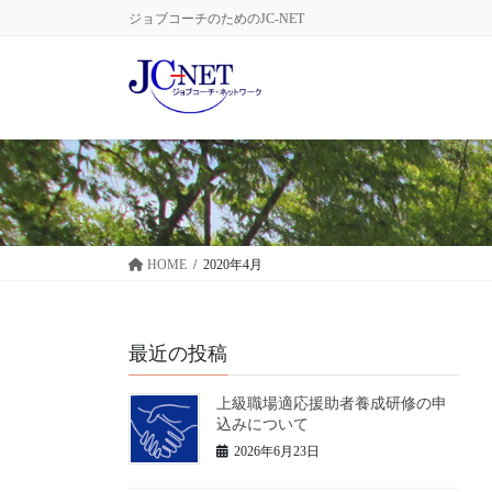
コ
ナ
ジョブコーチのためのJC-NET
ン
ビ
テ
ゲ
ン
ー
ツ
シ
に
ョ
移
ン
動
に
移
動
HOME
2020年4月
最近の投稿
上級職場適応援助者養成研修の申
込みについて
2026年6月23日