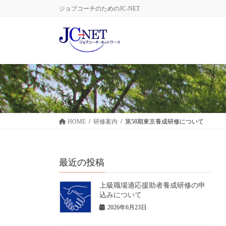
コ
ナ
ジョブコーチのためのJC-NET
ン
ビ
テ
ゲ
ン
ー
ツ
シ
に
ョ
移
ン
動
に
移
動
HOME
研修案内
第58期東京養成研修について
最近の投稿
上級職場適応援助者養成研修の申
込みについて
2026年6月23日